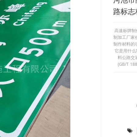
路标志
高速标牌制
制加工厂家
制作材料的
它是用什么
料公路交
(GB/T