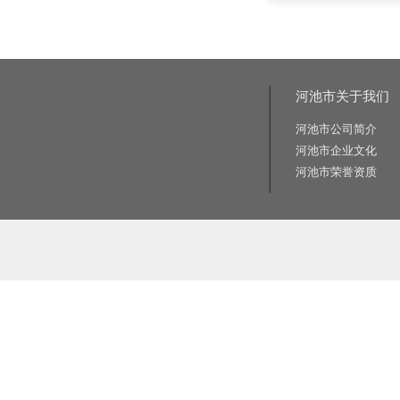
河池市关于我们
河池市公司简介
河池市企业文化
河池市荣誉资质
相关关键词:交通标志牌厂家|公路标志牌厂家|交通标志杆厂家|公路标志杆厂家|交通标识牌厂家|门
路标牌厂|旅游交通标识牌|旅游景区导识牌|学校交通