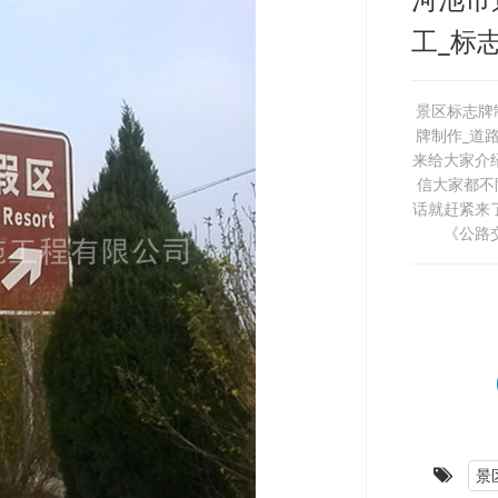
工_标
景区标志牌
牌制作_道
来给大家介
信大家都不
话就赶紧来
《公路交
景