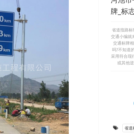
牌_标
省道指路标
交通小编就
交通标牌相
吗?不知道
采用符合现行
或其他逆
省道